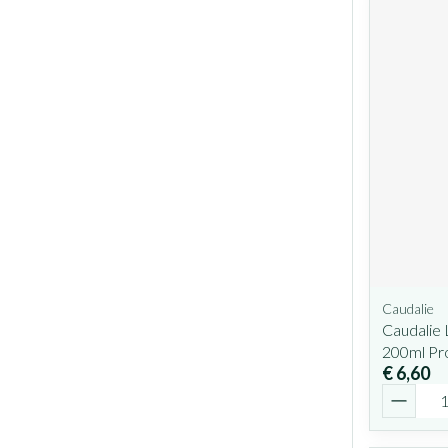
Caudalie
Caudalie
200ml P
€ 6,60
Aantal