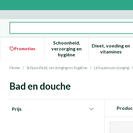
Ga naar de inhoud
Product, merk, categorie...
Schoonheid,
Dieet, voeding en
verzorging en
Promoties
Toon submenu voor Schoonheid
Toon subm
vitamines
hygiëne
Home
/
Schoonheid, verzorging en hygiëne
/
Lichaamsverzorging
/
Bad en douche
Doorgaan naar productlijst
Produc
Prijs
filter