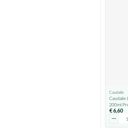
Caudalie
Caudalie
200ml P
€ 6,60
Aantal