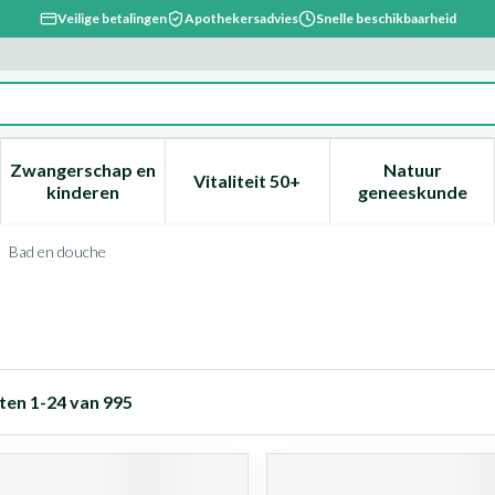
Veilige betalingen
Apothekersadvies
Snelle beschikbaarheid
Zwangerschap en
Natuur
Vitaliteit 50+
, verzorging en hygiëne categorie
enu voor Dieet, voeding en vitamines categorie
Toon submenu voor Zwangerschap en kinderen ca
Toon submenu voor Vitaliteit 
Toon subm
kinderen
geneeskunde
Bad en douche
ten
1
-
24
van
995