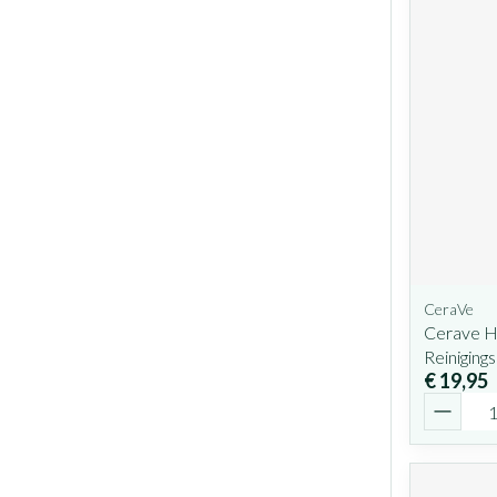
CeraVe
Cerave H
Reiniging
€ 19,95
Aantal