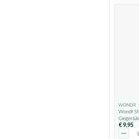
WONDR
Wondr Sh
Ginger&l
€ 9,95
Aantal