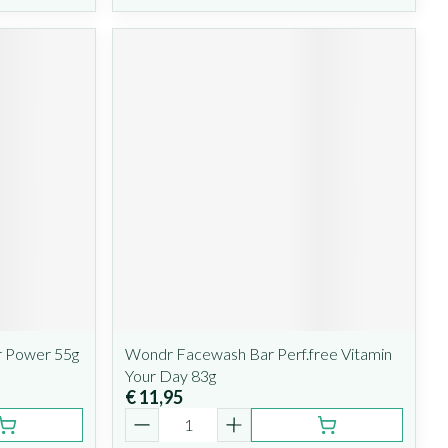
 Power 55g
Wondr Facewash Bar Perf.free Vitamin
Your Day 83g
€ 11,95
Aantal