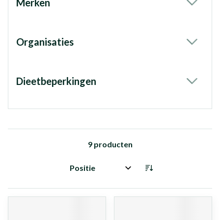
Merken
filter
Organisaties
filter
Dieetbeperkingen
filter
9
producten
Sorteer op: