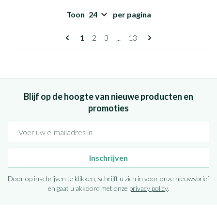
Toon
per pagina
Pagina's
U lees momenteel pagina
Pagina
Pagina
Pagina
1
2
3
...
13
Blijf op de hoogte van nieuwe producten en
promoties
E-mail adres
Inschrijven
Door op inschrijven te klikken, schrijft u zich in voor onze nieuwsbrief
en gaat u akkoord met onze
privacy policy
.