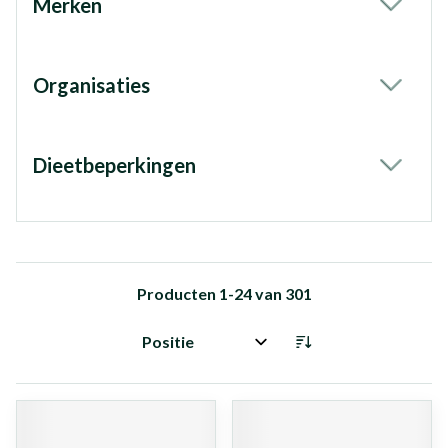
Merken
filter
Organisaties
filter
Dieetbeperkingen
filter
Producten
1
-
24
van
301
Sorteer op: