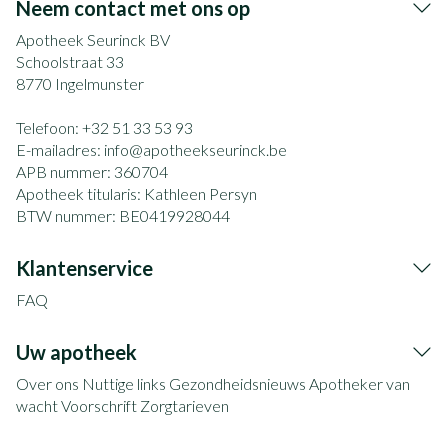
Neem contact met ons op
Apotheek Seurinck BV
Schoolstraat 33
8770
Ingelmunster
Telefoon:
+32 51 33 53 93
E-mailadres:
info@
apotheekseurinck.be
APB nummer:
360704
Apotheek titularis:
Kathleen Persyn
BTW nummer:
BE0419928044
Klantenservice
FAQ
Uw apotheek
Over ons
Nuttige links
Gezondheidsnieuws
Apotheker van
wacht
Voorschrift
Zorgtarieven