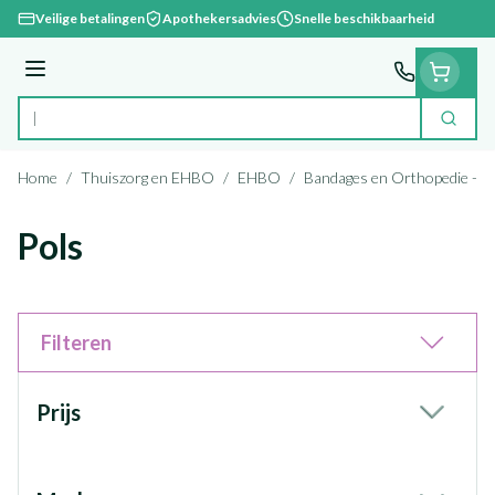
Ga naar de inhoud
Veilige betalingen
Apothekersadvies
Snelle beschikbaarheid
Menu
Zoek
Product, merk, categorie...
Home
/
Thuiszorg en EHBO
/
EHBO
/
Bandages en Orthopedie - o
Pols
Filteren
Doorgaan naar productlijst
Prijs
filter