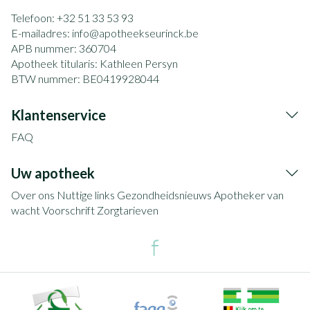
Telefoon:
+32 51 33 53 93
E-mailadres:
info@
apotheekseurinck.be
APB nummer:
360704
Apotheek titularis:
Kathleen Persyn
BTW nummer:
BE0419928044
Klantenservice
FAQ
Uw apotheek
Over ons
Nuttige links
Gezondheidsnieuws
Apotheker van
wacht
Voorschrift
Zorgtarieven