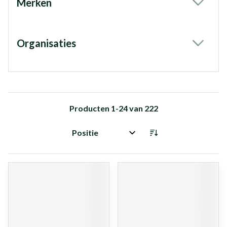
Merken
filter
Organisaties
filter
Producten
1
-
24
van
222
Sorteer op: