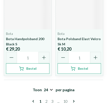
Bota
Bota
Bota Handpolsband 200
Bota Polsband Elast Velcro
Black S
Sk M
€ 29,20
€ 10,20
Aantal
Aantal
Bestel
Bestel
Toon
per pagina
Pagina's
U lees momenteel pagina
Pagina
Pagina
Pagina
1
2
3
...
10