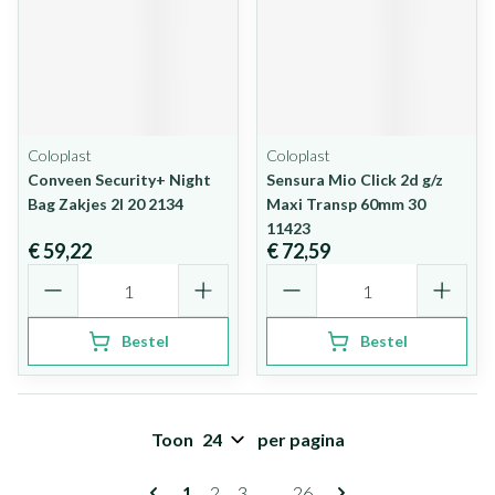
Coloplast
Coloplast
Conveen Security+ Night
Sensura Mio Click 2d g/z
Bag Zakjes 2l 20 2134
Maxi Transp 60mm 30
11423
€ 59,22
€ 72,59
Aantal
Aantal
Bestel
Bestel
Toon
per pagina
Pagina's
U lees momenteel pagina
Pagina
Pagina
Pagina
1
2
3
...
26