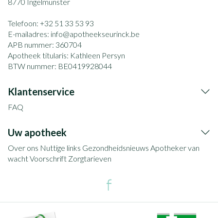
8770
Ingelmunster
Telefoon:
+32 51 33 53 93
E-mailadres:
info@
apotheekseurinck.be
APB nummer:
360704
Apotheek titularis:
Kathleen Persyn
BTW nummer:
BE0419928044
Klantenservice
FAQ
Uw apotheek
Over ons
Nuttige links
Gezondheidsnieuws
Apotheker van
wacht
Voorschrift
Zorgtarieven