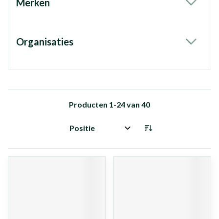
Merken
filter
Organisaties
filter
Producten
1
-
24
van
40
Sorteer op: