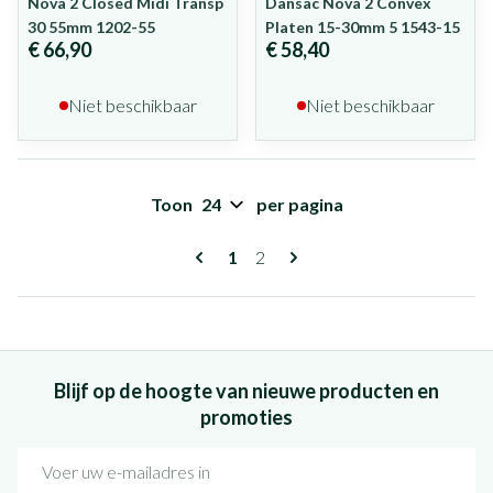
Nova 2 Closed Midi Transp
Dansac Nova 2 Convex
30 55mm 1202-55
Platen 15-30mm 5 1543-15
€ 66,90
€ 58,40
Niet beschikbaar
Niet beschikbaar
Toon
per pagina
Pagina's
U lees momenteel pagina
Pagina
1
2
Blijf op de hoogte van nieuwe producten en
promoties
E-mail adres