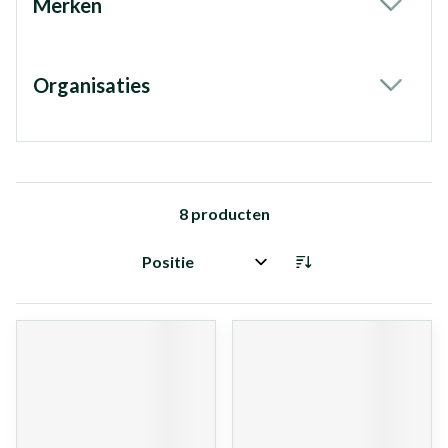
Merken
filter
Organisaties
filter
8
producten
Sorteer op: