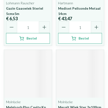
Lohmann Rauscher
Hartmann
Gazin Gaaswiek Steriel
Mediset Peilsonde Metaal
5cmx5m
14cm
€ 6,53
€ 43,47
Aantal
Aantal
Bestel
Bestel
Molnlycke
Molnlycke
Melgisorb Plus Cavity Kp
Mesalt Wiek Ster 2x100cm