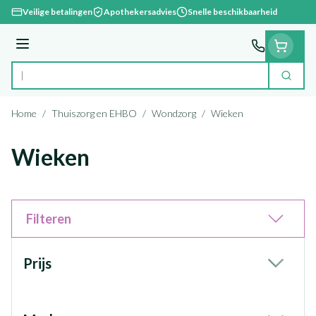
Ga naar de inhoud
Veilige betalingen
Apothekersadvies
Snelle beschikbaarheid
Menu
Zoek
Product, merk, categorie...
Home
/
Thuiszorg en EHBO
/
Wondzorg
/
Wieken
Wieken
Filteren
Doorgaan naar productlijst
Prijs
filter