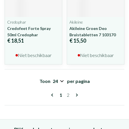
Credophar
Akileine
Credofeet Forte Spray
Akileine Groen Deo
50ml Credophar
Bruistabletten 7 103170
€ 18,51
€ 15,50
Niet beschikbaar
Niet beschikbaar
Toon
per pagina
Pagina's
U lees momenteel pagina
Pagina
1
2