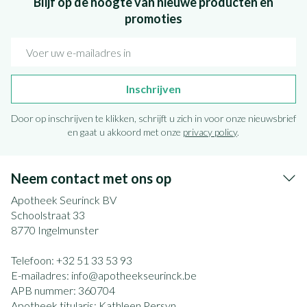
Blijf op de hoogte van nieuwe producten en
promoties
E-mail adres
Inschrijven
Door op inschrijven te klikken, schrijft u zich in voor onze nieuwsbrief
en gaat u akkoord met onze
privacy policy
.
Neem contact met ons op
Apotheek Seurinck BV
Schoolstraat 33
8770
Ingelmunster
Telefoon:
+32 51 33 53 93
E-mailadres:
info@
apotheekseurinck.be
APB nummer:
360704
Apotheek titularis:
Kathleen Persyn