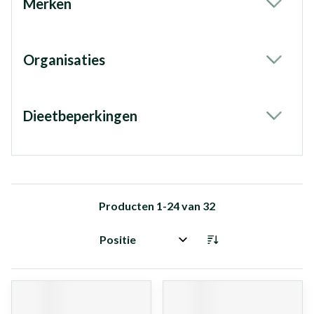
Merken
filter
Organisaties
filter
Dieetbeperkingen
filter
Producten
1
-
24
van
32
Sorteer op: