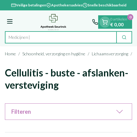
Dia 1 van 1
Ga naar de inhoud
Veilige betalingen
Apothekersadvies
Snelle beschikbaarheid
0
0 artikelen
Menu
€ 0,00
Zoek
Product, merk, categorie...
Home
/
Schoonheid, verzorging en hygiëne
/
Lichaamsverzorging
/
C
Cellulitis - buste - afslanken-
versteviging
Filteren