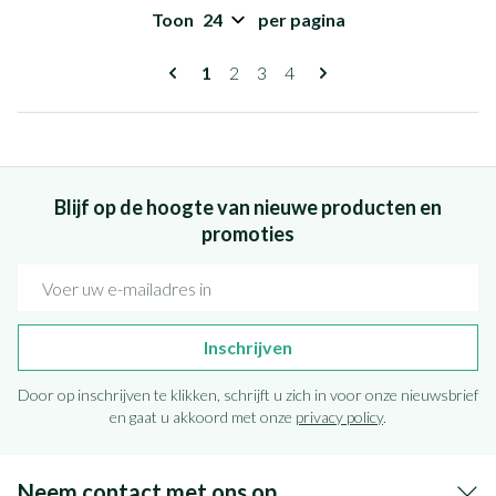
Toon
per pagina
Pagina's
U lees momenteel pagina
Pagina
Pagina
Pagina
1
2
3
4
Blijf op de hoogte van nieuwe producten en
promoties
E-mail adres
Inschrijven
Door op inschrijven te klikken, schrijft u zich in voor onze nieuwsbrief
en gaat u akkoord met onze
privacy policy
.
Neem contact met ons op