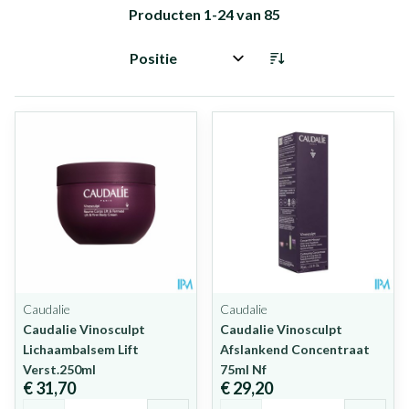
Producten
1
-
24
van
85
Sorteer op:
Caudalie
Caudalie
Caudalie Vinosculpt
Caudalie Vinosculpt
Lichaambalsem Lift
Afslankend Concentraat
Verst.250ml
75ml Nf
€ 31,70
€ 29,20
Aantal
Aantal