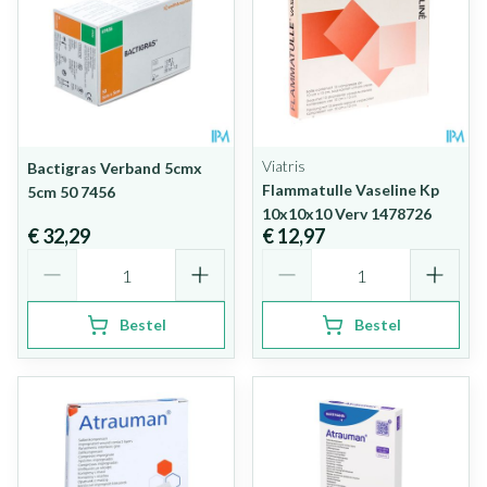
Viatris
Bactigras Verband 5cmx
Flammatulle Vaseline Kp
5cm 50 7456
10x10x10 Verv 1478726
€ 32,29
€ 12,97
Aantal
Aantal
Bestel
Bestel