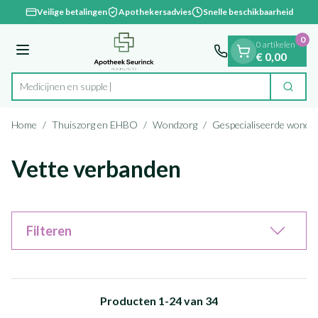
Dia 1 van 1
Ga naar de inhoud
Veilige betalingen
Apothekersadvies
Snelle beschikbaarheid
0
0 artikelen
Menu
€ 0,00
Zoek
Product, merk, categorie...
Home
/
Thuiszorg en EHBO
/
Wondzorg
/
Gespecialiseerde wondz
Vette verbanden
Filteren
Producten
1
-
24
van
34