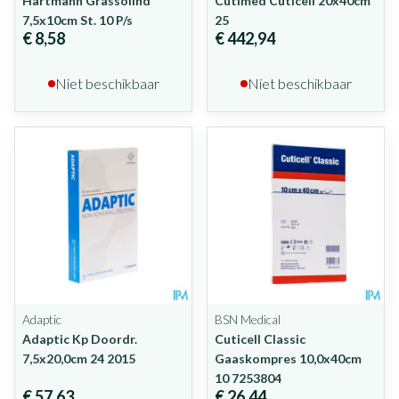
Hartmann Grassolind
Cutimed Cuticell 20x40cm
7,5x10cm St. 10 P/s
25
€ 8,58
€ 442,94
Niet beschikbaar
Niet beschikbaar
Adaptic
BSN Medical
Adaptic Kp Doordr.
Cuticell Classic
7,5x20,0cm 24 2015
Gaaskompres 10,0x40cm
10 7253804
€ 57,63
€ 26,44