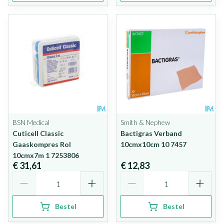
BSN Medical
Smith & Nephew
Cuticell Classic
Bactigras Verband
Gaaskompres Rol
10cmx10cm 10 7457
10cmx7m 1 7253806
€ 31,61
€ 12,83
Aantal
Aantal
Bestel
Bestel