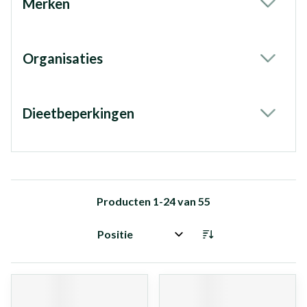
Merken
filter
Organisaties
filter
Dieetbeperkingen
filter
Producten
1
-
24
van
55
Sorteer op: