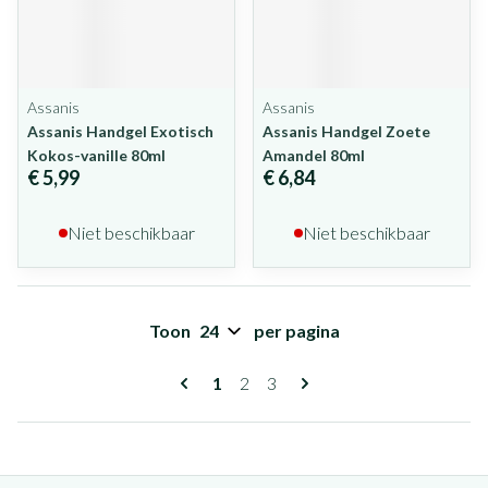
Assanis
Assanis
Assanis Handgel Exotisch
Assanis Handgel Zoete
Kokos-vanille 80ml
Amandel 80ml
€ 5,99
€ 6,84
Niet beschikbaar
Niet beschikbaar
Toon
per pagina
Pagina's
U lees momenteel pagina
Pagina
Pagina
1
2
3