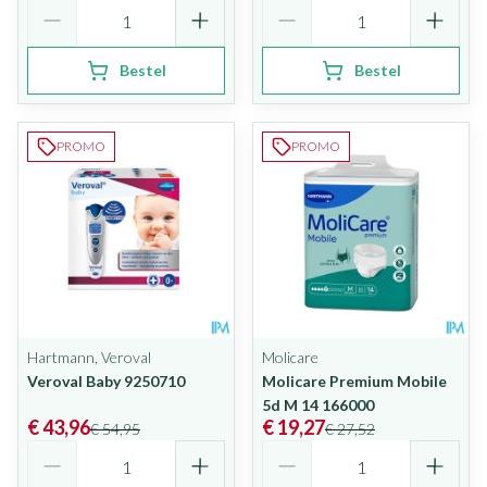
Aantal
Aantal
Bestel
Bestel
PROMO
PROMO
Hartmann, Veroval
Molicare
Veroval Baby 9250710
Molicare Premium Mobile
5d M 14 166000
€ 43,96
€ 19,27
€ 54,95
€ 27,52
Aantal
Aantal