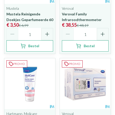
Mustela
Veroval
Mustela Reinigende
Veroval Family
Doekjes Geparfumeerde 60
Infraroodthermometer
€ 3,50
€ 38,55
€ 6,99
€ 48,19
Aantal
Aantal
Bestel
Bestel
PROMO
PROMO
Hartmann, Molicare
Veroval