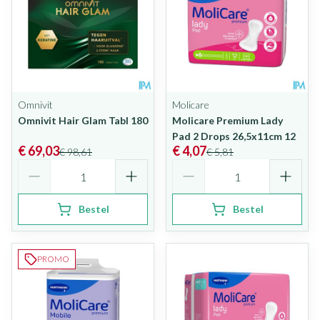
Omnivit
Molicare
Omnivit Hair Glam Tabl 180
Molicare Premium Lady
Pad 2 Drops 26,5x11cm 12
€ 69,03
€ 4,07
€ 98,61
€ 5,81
Aantal
Aantal
Bestel
Bestel
PROMO