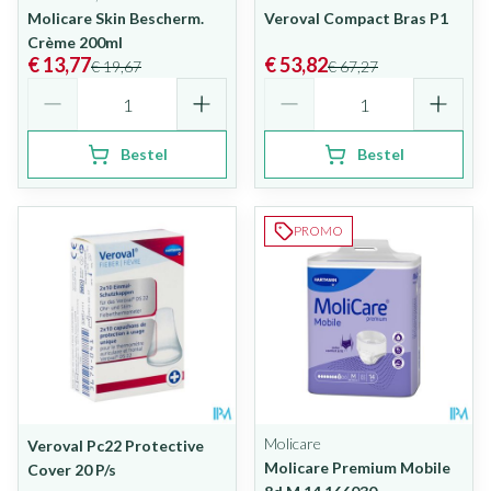
Molicare Skin Bescherm.
Veroval Compact Bras P1
Crème 200ml
€ 13,77
€ 53,82
€ 19,67
€ 67,27
Aantal
Aantal
Bestel
Bestel
PROMO
Molicare
Veroval Pc22 Protective
Molicare Premium Mobile
Cover 20 P/s