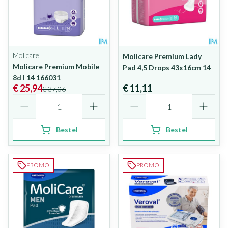
Molicare
Molicare Premium Lady
Molicare Premium Mobile
Pad 4,5 Drops 43x16cm 14
8d l 14 166031
€ 25,94
€ 11,11
€ 37,06
Aantal
Aantal
Bestel
Bestel
PROMO
PROMO