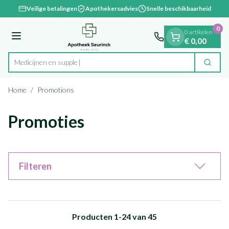
Dia 1 van 1
Ga naar de inhoud
Veilige betalingen
Apothekersadvies
Snelle beschikbaarheid
0
0 artikelen
Menu
€ 0,00
Zoek
Product, merk, categorie...
Home
/
Promotions
Promoties
Filteren
Producten
1
-
24
van
45