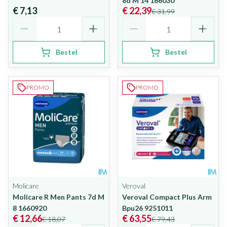
8d M 14 166030
€ 7,13
€ 22,39
€ 31,99
Aantal
Aantal
Bestel
Bestel
PROMO
PROMO
Molicare
Veroval
Molicare R Men Pants 7d M
Veroval Compact Plus Arm
8 1660920
Bpu26 9251011
€ 12,66
€ 63,55
€ 18,07
€ 79,43