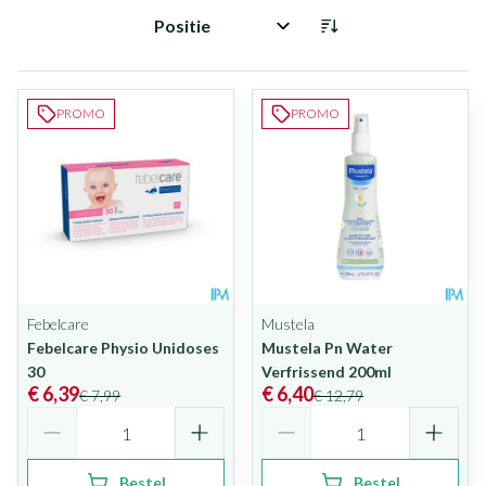
Sorteer op:
PROMO
PROMO
Febelcare
Mustela
Febelcare Physio Unidoses
Mustela Pn Water
30
Verfrissend 200ml
€ 6,39
€ 6,40
€ 7,99
€ 12,79
Aantal
Aantal
Bestel
Bestel