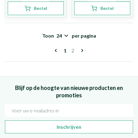
Bestel
Bestel
Toon
per pagina
Pagina's
U lees momenteel pagina
Pagina
1
2
Blijf op de hoogte van nieuwe producten en
promoties
E-mail adres
Inschrijven