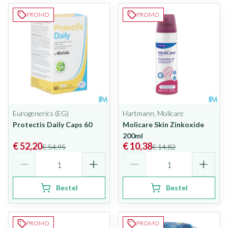
PROMO
PROMO
Eurogenerics (EG)
Hartmann, Molicare
Protectis Daily Caps 60
Molicare Skin Zinkoxide
200ml
€ 52,20
€ 10,38
€ 54,95
€ 14,82
Aantal
Aantal
Bestel
Bestel
PROMO
PROMO