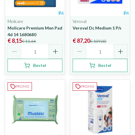
Molicare
Veroval
Molicare Premium Men Pad
Veroval Dc Medium 1 P/s
4d 14 1680680
€ 8,15
€ 87,20
€ 11,64
€ 109,00
Aantal
Aantal
Bestel
Bestel
PROMO
PROMO