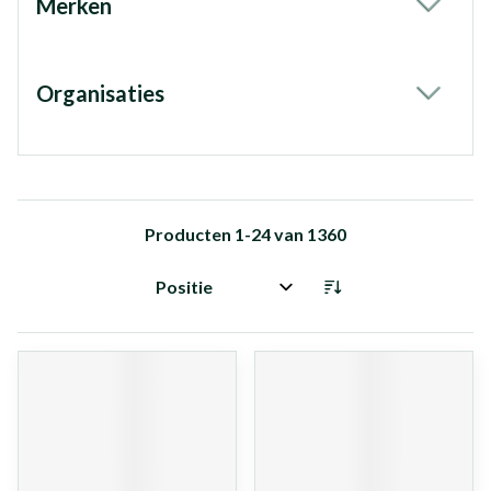
Merken
filter
Organisaties
filter
Producten
1
-
24
van
1360
Sorteer op: