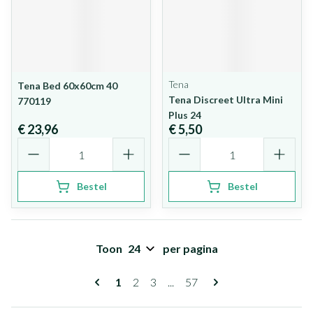
Tena
Tena Bed 60x60cm 40
Tena Discreet Ultra Mini
770119
Plus 24
€ 23,96
€ 5,50
Aantal
Aantal
Bestel
Bestel
Toon
per pagina
Pagina's
U lees momenteel pagina
Pagina
Pagina
Pagina
1
2
3
...
57