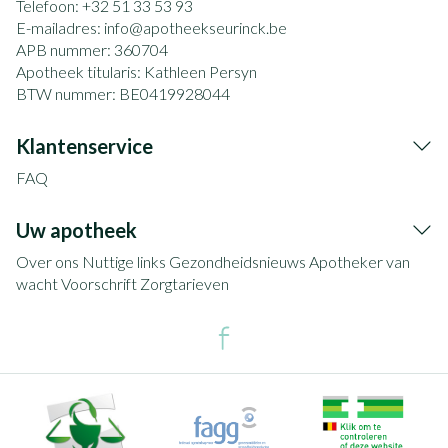
Telefoon:
+32 51 33 53 93
E-mailadres:
info@
apotheekseurinck.be
APB nummer:
360704
Apotheek titularis:
Kathleen Persyn
BTW nummer:
BE0419928044
Klantenservice
FAQ
Uw apotheek
Over ons
Nuttige links
Gezondheidsnieuws
Apotheker van
wacht
Voorschrift
Zorgtarieven