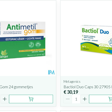
Metagenics
l Gom 24 gommetjes
Bactiol Duo Caps 30 27905
€ 30,19
Aantal