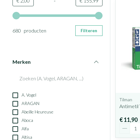
-
Minimumwaarde
Maximale waarde
€ 2,00
€ 155,99
Gebruik de pijltjestoetsen links en rechts om de minimale en
680 producten
Filteren
Merken
filter
A. Vogel
Tilman
ARAGAN
Antimetil 
Abeille Heureuse
€ 11,90
Aboca
Aantal
Alfa
Altisa