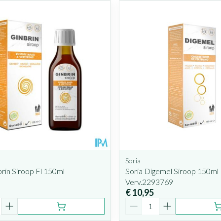
Soria
brin Siroop Fl 150ml
Soria Digemel Siroop 150ml
Verv.2293769
€ 10,95
Aantal