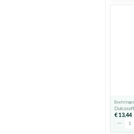
Boehringe
Dulcosoft
€ 13,44
Aantal