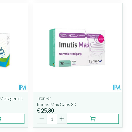
 Metagenics
Trenker
Imutis Max Caps 30
€ 25,80
Aantal