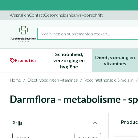
Ga naar de inhoud
Dia 1 van 1
Afspraken
Contact
Gezondheidsnieuws
Voorschrift
Product, merk, categorie...
Schoonheid,
Dieet, voeding en
verzorging en
Promoties
Toon submenu voor Schoonheid
Toon subm
vitamines
hygiëne
Home
/
Dieet, voeding en vitamines
/
Voedingstherapie & welzijn
/
Darmflora - metabolisme - sp
Doorgaan naar productlijst
Produc
Prijs
filter