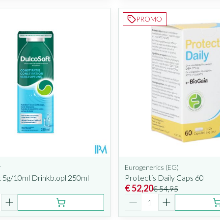
PROMO
r
Eurogenerics (EG)
 5g/10ml Drinkb.opl 250ml
Protectis Daily Caps 60
€ 52,20
€ 54,95
Aantal