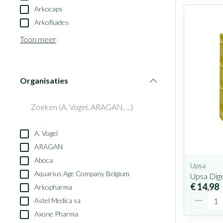
Arkocaps
Arkofluides
Toon meer
Organisaties
filter
A. Vogel
ARAGAN
Aboca
Upsa
Aquarius Age Company Belgium
Upsa Dige
€ 14,98
Arkopharma
Aantal
Astel Medica sa
Axone Pharma