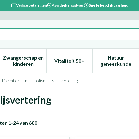
Veilige betalingen
Apothekersadvies
Snelle beschikbaarheid
Zwangerschap en
Natuur
Vitaliteit 50+
, verzorging en hygiëne categorie
enu voor Dieet, voeding en vitamines categorie
Toon submenu voor Zwangerschap en kinderen ca
Toon submenu voor Vitaliteit 
Toon subm
kinderen
geneeskunde
Darmflora - metabolisme - spijsvertering
ijsvertering
ten
1
-
24
van
680