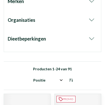
Merken
filter
Organisaties
filter
Dieetbeperkingen
filter
Producten
1
-
24
van
91
Sorteer op:
PROMO