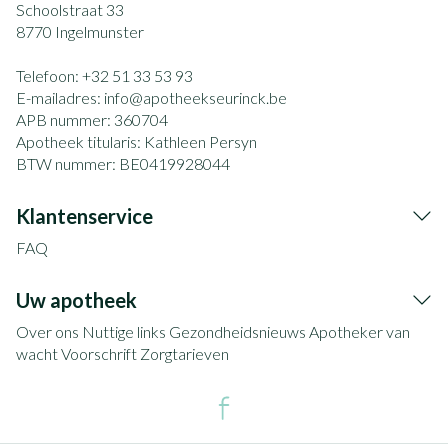
Schoolstraat 33
8770
Ingelmunster
Telefoon:
+32 51 33 53 93
E-mailadres:
info@
apotheekseurinck.be
APB nummer:
360704
Apotheek titularis:
Kathleen Persyn
BTW nummer:
BE0419928044
Klantenservice
FAQ
Uw apotheek
Over ons
Nuttige links
Gezondheidsnieuws
Apotheker van
wacht
Voorschrift
Zorgtarieven