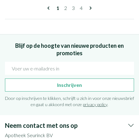
Pagina's
U lees momenteel pagina
Pagina
Pagina
Pagina
1
2
3
4
Blijf op de hoogte van nieuwe producten en
promoties
E-mail adres
Inschrijven
Door op inschrijven te klikken, schrijft u zich in voor onze nieuwsbrief
en gaat u akkoord met onze
privacy policy
.
Neem contact met ons op
Apotheek Seurinck BV