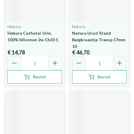
Hekura
Natura
Hekura Catheter Urin.
Natura Uro/z Stand
100% Siliconen 2w Ch20 1
Buigkraantje Transp 57mm
10
€ 14,78
€ 46,70
Aantal
Aantal
Bestel
Bestel