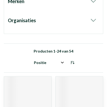
Merken
filter
Organisaties
filter
Producten
1
-
24
van
54
Sorteer op: