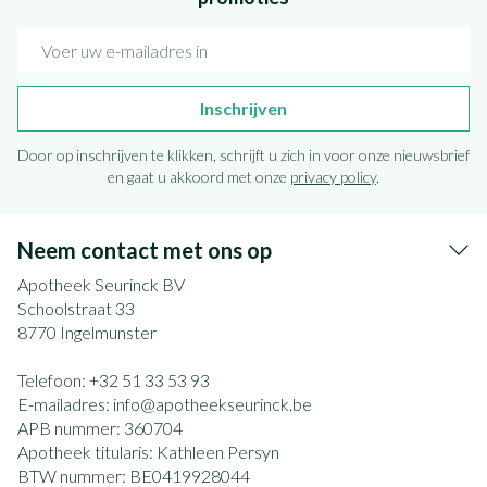
E-mail adres
Inschrijven
Door op inschrijven te klikken, schrijft u zich in voor onze nieuwsbrief
en gaat u akkoord met onze
privacy policy
.
Neem contact met ons op
Apotheek Seurinck BV
Schoolstraat 33
8770
Ingelmunster
Telefoon:
+32 51 33 53 93
E-mailadres:
info@
apotheekseurinck.be
APB nummer:
360704
Apotheek titularis:
Kathleen Persyn
BTW nummer:
BE0419928044