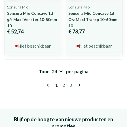
Sensura Mio
Sensura Mio
Sensura Mio Concave 1d
Sensura Mio Concave 1d
g/z Maxi Venster 10-50mm
O/z Maxi Transp 10-60mm
10
10
€ 52,74
€ 78,77
Niet beschikbaar
Niet beschikbaar
Toon
per pagina
Pagina's
U lees momenteel pagina
Pagina
Pagina
1
2
3
Blijf op de hoogte van nieuwe producten en
promoties