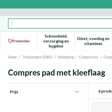
Ga naar de inhoud
Product, merk, categorie...
Schoonheid,
Dieet, voeding en
verzorging en
Promoties
Toon submenu voor Schoonheid
Toon subm
vitamines
hygiëne
Home
/
Thuiszorg en EHBO
/
Wondzorg
/
Compressen
/
Compr
Compres pad met kleeflaag
Doorgaan naar productlijst
6
produ
Prijs
filter