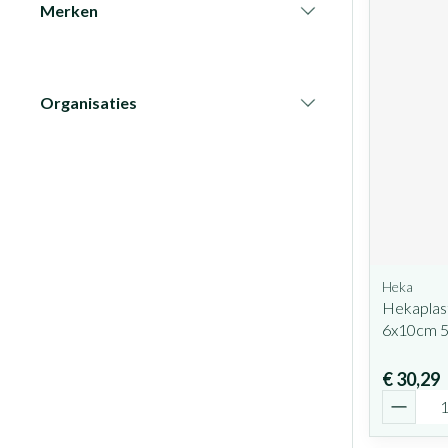
Merken
filter
Organisaties
filter
Heka
Hekaplast
6x10cm 
€ 30,29
Aantal