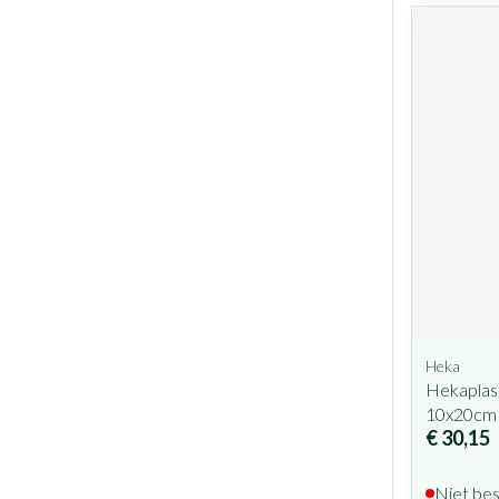
Heka
Hekaplast
10x20cm
€ 30,15
Niet be