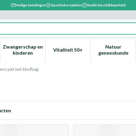
Veilige betalingen
Apothekersadvies
Snelle beschikbaarheid
Zwangerschap en
Natuur
Vitaliteit 50+
, verzorging en hygiëne categorie
enu voor Dieet, voeding en vitamines categorie
Toon submenu voor Zwangerschap en kinderen ca
Toon submenu voor Vitaliteit 
Toon subm
kinderen
geneeskunde
es pad met kleeflaag
cten