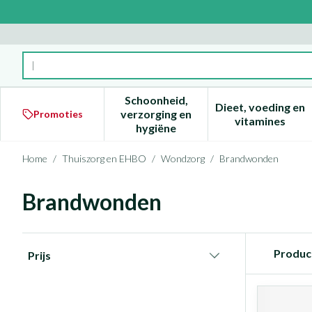
Ga naar de inhoud
Product, merk, categorie...
Schoonheid,
Dieet, voeding en
verzorging en
Promoties
Toon submenu voor Schoonheid
Toon subm
vitamines
hygiëne
Home
/
Thuiszorg en EHBO
/
Wondzorg
/
Brandwonden
Brandwonden
Doorgaan naar productlijst
Produc
Prijs
filter