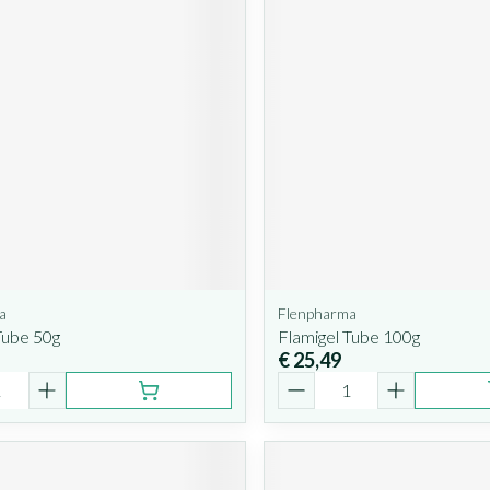
a
Flenpharma
Tube 50g
Flamigel Tube 100g
€ 25,49
Aantal