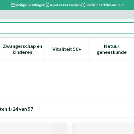
Veilige betalingen
Apothekersadvies
Snelle beschikbaarheid
Zwangerschap en
Natuur
Vitaliteit 50+
, verzorging en hygiëne categorie
enu voor Dieet, voeding en vitamines categorie
Toon submenu voor Zwangerschap en kinderen ca
Toon submenu voor Vitaliteit 
Toon subm
kinderen
geneeskunde
ten
1
-
24
van
57