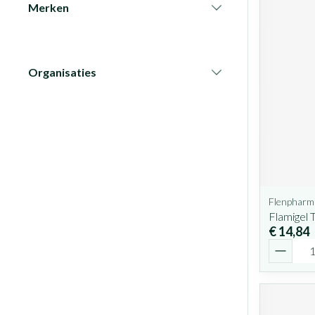
Merken
filter
Organisaties
filter
Flenpharm
Flamigel 
€ 14,84
Aantal