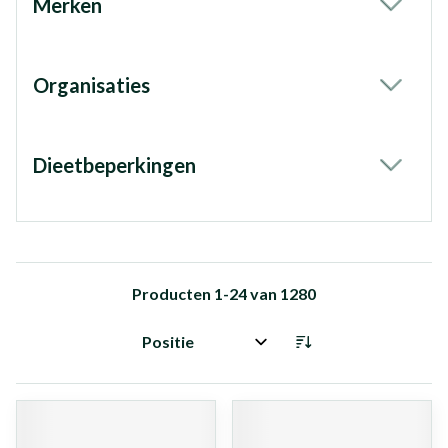
Merken
filter
Organisaties
filter
Dieetbeperkingen
filter
Producten
1
-
24
van
1280
Sorteer op: