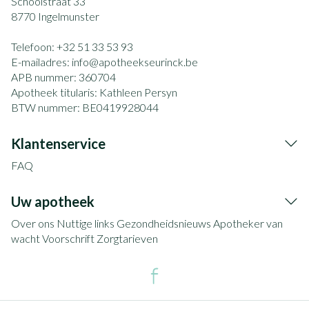
Schoolstraat 33
8770
Ingelmunster
Telefoon:
+32 51 33 53 93
E-mailadres:
info@
apotheekseurinck.be
APB nummer:
360704
Apotheek titularis:
Kathleen Persyn
BTW nummer:
BE0419928044
Klantenservice
FAQ
Uw apotheek
Over ons
Nuttige links
Gezondheidsnieuws
Apotheker van
wacht
Voorschrift
Zorgtarieven