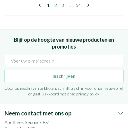
Pagina's
U lees momenteel pagina
Pagina
Pagina
Pagina
1
2
3
...
54
Blijf op de hoogte van nieuwe producten en
promoties
E-mail adres
Inschrijven
Door op inschrijven te klikken, schrijft u zich in voor onze nieuwsbrief
en gaat u akkoord met onze
privacy policy
.
Neem contact met ons op
Apotheek Seurinck BV