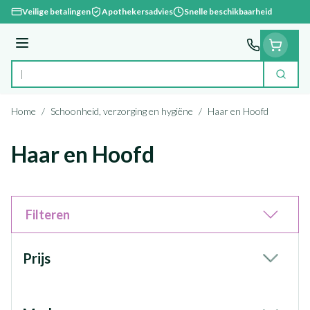
Ga naar de inhoud
Veilige betalingen
Apothekersadvies
Snelle beschikbaarheid
Menu
Zoek
Product, merk, categorie...
Home
/
Schoonheid, verzorging en hygiëne
/
Haar en Hoofd
Haar en Hoofd
Filteren
Doorgaan naar productlijst
Prijs
filter