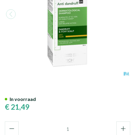
Vichy Dercos A/roos Droog Ha
In voorraad
€ 21,49
Aantal