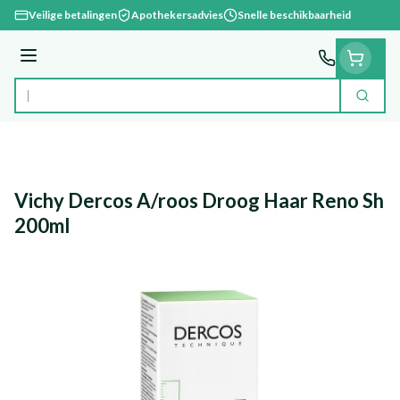
Ga naar de inhoud
Veilige betalingen
Apothekersadvies
Snelle beschikbaarheid
Menu
Zoek
Product, merk, categorie...
Vichy Dercos A/roos Droog Haar Reno Sh
200ml