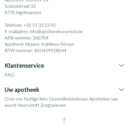
Schoolstraat 33
8770
Ingelmunster
Telefoon:
+32 51 33 53 93
E-mailadres:
info@
apotheekseurinck.be
APB nummer:
360704
Apotheek titularis:
Kathleen Persyn
BTW nummer:
BE0419928044
Klantenservice
FAQ
Uw apotheek
Over ons
Nuttige links
Gezondheidsnieuws
Apotheker van
wacht
Voorschrift
Zorgtarieven