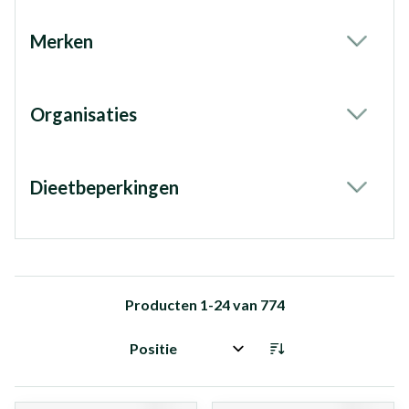
Merken
filter
Organisaties
filter
Dieetbeperkingen
filter
Producten
1
-
24
van
774
Sorteer op: