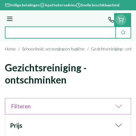
Ga naar de inhoud
Veilige betalingen
Apothekersadvies
Snelle beschikbaarheid
Menu
Zoek
Product, merk, categorie...
Home
/
Schoonheid, verzorging en hygiëne
/
Gezichtsreiniging - ont
Gezichtsreiniging -
ontschminken
Filteren
Doorgaan naar productlijst
Prijs
filter