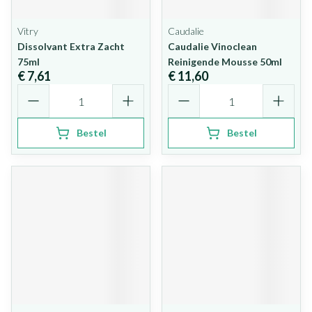
Vitry
Caudalie
Dissolvant Extra Zacht
Caudalie Vinoclean
75ml
Reinigende Mousse 50ml
€ 7,61
€ 11,60
Aantal
Aantal
Bestel
Bestel