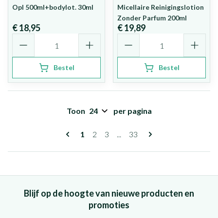
Opl 500ml+bodylot. 30ml
Micellaire Reinigingslotion
Zonder Parfum 200ml
€ 18,95
€ 19,89
Aantal
Aantal
Bestel
Bestel
Toon
per pagina
Pagina's
U lees momenteel pagina
Pagina
Pagina
Pagina
1
2
3
...
33
Blijf op de hoogte van nieuwe producten en
promoties