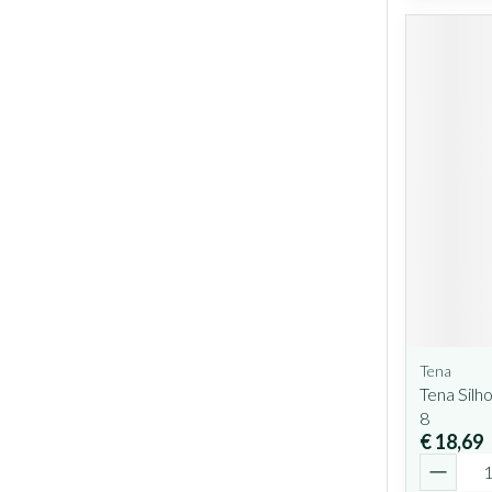
Tena
Tena Silh
8
€ 18,69
Aantal