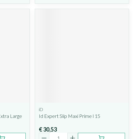
iD
xtra Large
Id Expert Slip Maxi Prime l 15
€ 30,53
Aantal