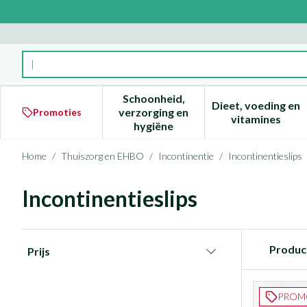
Ga naar de inhoud
Product, merk, categorie...
Schoonheid,
Dieet, voeding en
verzorging en
Promoties
Toon submenu voor Schoonheid
Toon subm
vitamines
hygiëne
Home
/
Thuiszorg en EHBO
/
Incontinentie
/
Incontinentieslips
Incontinentieslips
Doorgaan naar productlijst
Produc
Prijs
filter
PROM