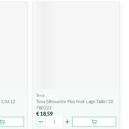
Tena
 1,5d 12
Tena Silhouette Plus Noir Lage Taille l 10
780223
€ 18,59
Aantal