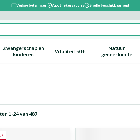
Veilige betalingen
Apothekersadvies
Snelle beschikbaarheid
Zwangerschap en
Natuur
Vitaliteit 50+
, verzorging en hygiëne categorie
enu voor Dieet, voeding en vitamines categorie
Toon submenu voor Zwangerschap en kinderen ca
Toon submenu voor Vitaliteit 
Toon subm
kinderen
geneeskunde
ten
1
-
24
van
487
O