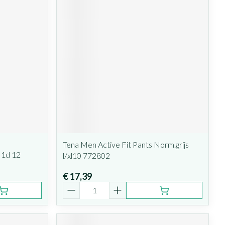
Tena Men Active Fit Pants Norm.grijs
 1d 12
l/xl10 772802
€ 17,39
Aantal