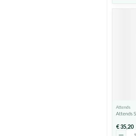
Attends
Attends S
€ 35,20
Aantal