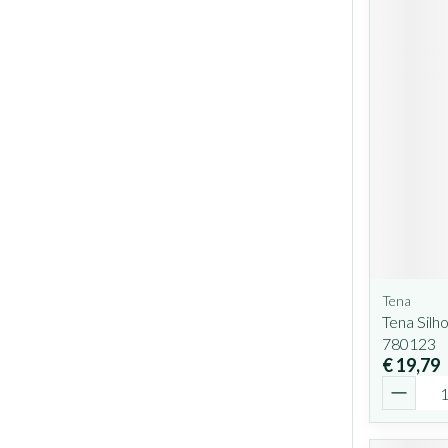
Tena
Tena Silho
780123
€ 19,79
Aantal