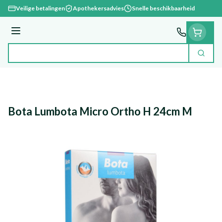
Ga naar de inhoud
Veilige betalingen
Apothekersadvies
Snelle beschikbaarheid
Menu
Zoek
Product, merk, categorie...
Bota Lumbota Micro Ortho H 24cm M