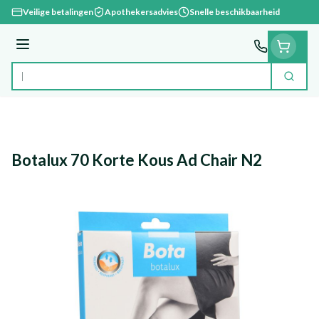
Ga naar de inhoud
Veilige betalingen
Apothekersadvies
Snelle beschikbaarheid
Menu
Zoek
Product, merk, categorie...
Botalux 70 Korte Kous Ad Chair N2