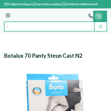
Ga naar de inhoud
Veilige betalingen
Apothekersadvies
Snelle beschikbaarheid
Menu
Zoek
Product, merk, categorie...
Botalux 70 Panty Steun Cast N2