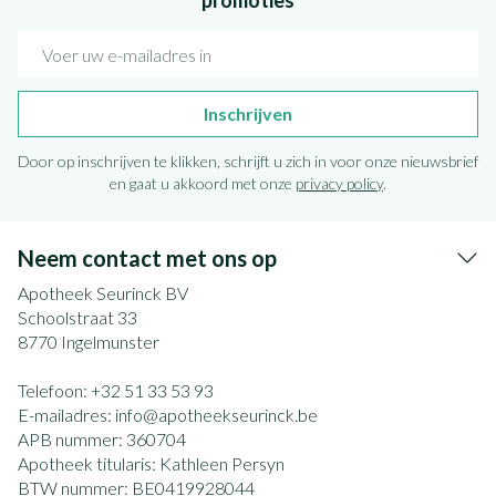
promoties
E-mail adres
Inschrijven
Door op inschrijven te klikken, schrijft u zich in voor onze nieuwsbrief
en gaat u akkoord met onze
privacy policy
.
Neem contact met ons op
Apotheek Seurinck BV
Schoolstraat 33
8770
Ingelmunster
Telefoon:
+32 51 33 53 93
E-mailadres:
info@
apotheekseurinck.be
APB nummer:
360704
Apotheek titularis:
Kathleen Persyn
BTW nummer:
BE0419928044