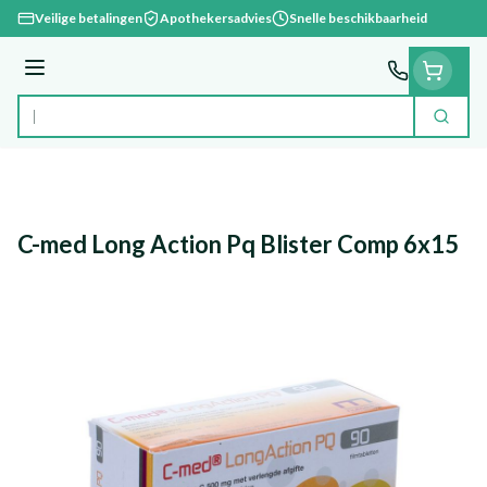
Ga naar de inhoud
Veilige betalingen
Apothekersadvies
Snelle beschikbaarheid
Menu
Zoek
Product, merk, categorie...
C-med Long Action Pq Blister Comp 6x15