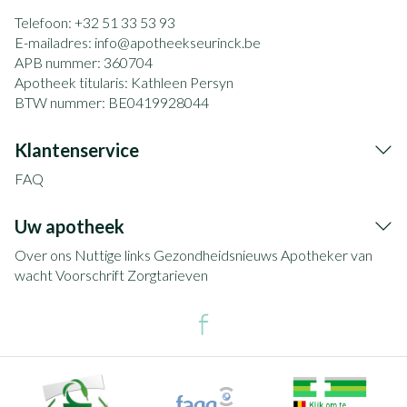
Telefoon:
+32 51 33 53 93
E-mailadres:
info@
apotheekseurinck.be
APB nummer:
360704
Apotheek titularis:
Kathleen Persyn
BTW nummer:
BE0419928044
Klantenservice
FAQ
Uw apotheek
Over ons
Nuttige links
Gezondheidsnieuws
Apotheker van
wacht
Voorschrift
Zorgtarieven