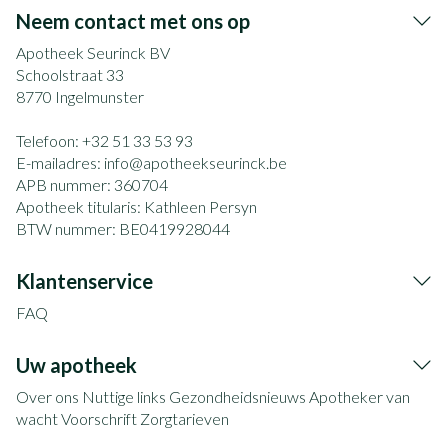
Neem contact met ons op
Apotheek Seurinck BV
Schoolstraat 33
8770
Ingelmunster
Telefoon:
+32 51 33 53 93
E-mailadres:
info@
apotheekseurinck.be
APB nummer:
360704
Apotheek titularis:
Kathleen Persyn
BTW nummer:
BE0419928044
Klantenservice
FAQ
Uw apotheek
Over ons
Nuttige links
Gezondheidsnieuws
Apotheker van
wacht
Voorschrift
Zorgtarieven