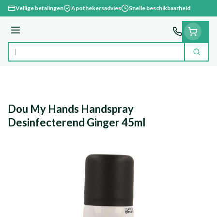
Ga naar de inhoud
Veilige betalingen
Apothekersadvies
Snelle beschikbaarheid
Menu
Zoek
Product, merk, categorie...
Dou My Hands Handspray
Desinfecterend Ginger 45ml