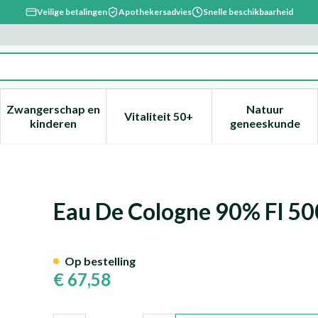
Veilige betalingen
Apothekersadvies
Snelle beschikbaarheid
Zwangerschap en
Natuur
Vitaliteit 50+
, verzorging en hygiëne categorie
enu voor Dieet, voeding en vitamines categorie
Toon submenu voor Zwangerschap en kinderen ca
Toon submenu voor Vitaliteit 
Toon subm
kinderen
geneeskunde
l Isybel
Eau De Cologne 90% Fl 50
Op bestelling
€ 67,58