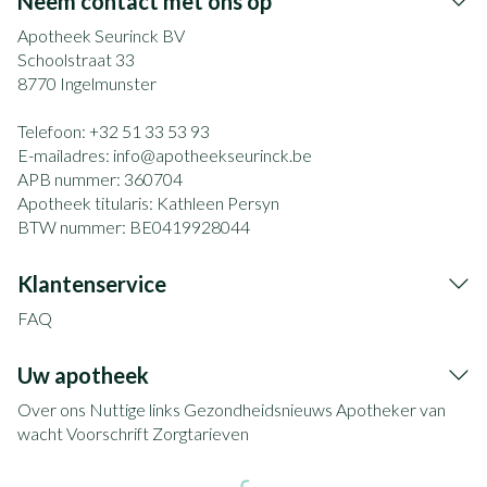
Neem contact met ons op
Apotheek Seurinck BV
Schoolstraat 33
8770
Ingelmunster
Telefoon:
+32 51 33 53 93
E-mailadres:
info@
apotheekseurinck.be
APB nummer:
360704
Apotheek titularis:
Kathleen Persyn
BTW nummer:
BE0419928044
Klantenservice
FAQ
Uw apotheek
Over ons
Nuttige links
Gezondheidsnieuws
Apotheker van
wacht
Voorschrift
Zorgtarieven