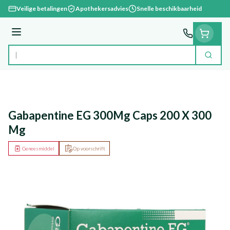
Ga naar de inhoud
Veilige betalingen
Apothekersadvies
Snelle beschikbaarheid
Menu
Zoek
Product, merk, categorie...
Gabapentine EG 300Mg Caps 200 X 300
Mg
Geneesmiddel
Op voorschrift