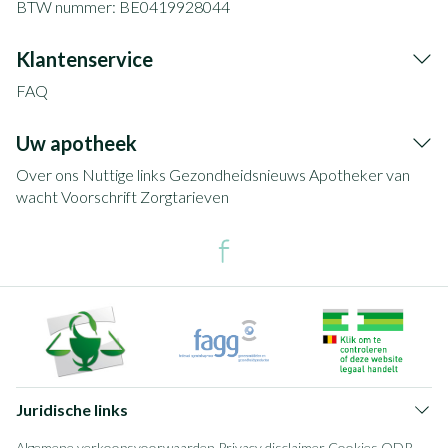
BTW nummer:
BE0419928044
Klantenservice
FAQ
Uw apotheek
Over ons
Nuttige links
Gezondheidsnieuws
Apotheker van
wacht
Voorschrift
Zorgtarieven
Juridische links
Algemene verkoopsvoorwaarden
Privacy disclaimer
Cookies
ODR-