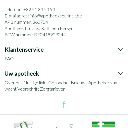
Telefoon:
+32 51 33 53 93
E-mailadres:
info@
apotheekseurinck.be
APB nummer:
360704
Apotheek titularis:
Kathleen Persyn
BTW nummer:
BE0419928044
Klantenservice
FAQ
Uw apotheek
Over ons
Nuttige links
Gezondheidsnieuws
Apotheker van
wacht
Voorschrift
Zorgtarieven