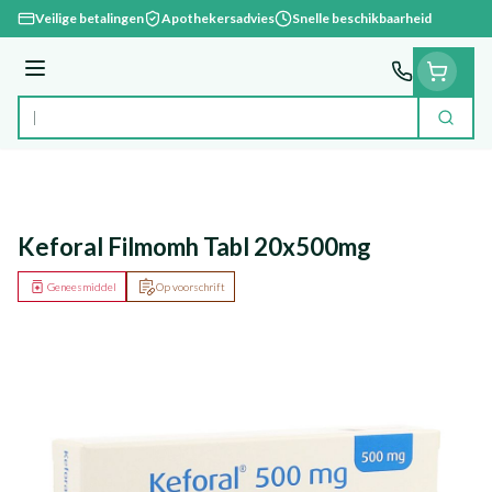
Ga naar de inhoud
Veilige betalingen
Apothekersadvies
Snelle beschikbaarheid
Menu
Zoek
Product, merk, categorie...
Keforal Filmomh Tabl 20x500mg
Geneesmiddel
Op voorschrift