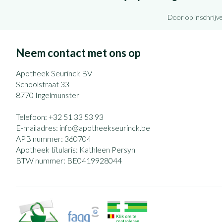
Door op inschrijve
Neem contact met ons op
Apotheek Seurinck BV
Schoolstraat 33
8770
Ingelmunster
Telefoon:
+32 51 33 53 93
E-mailadres:
info@
apotheekseurinck.be
APB nummer:
360704
Apotheek titularis:
Kathleen Persyn
BTW nummer:
BE0419928044