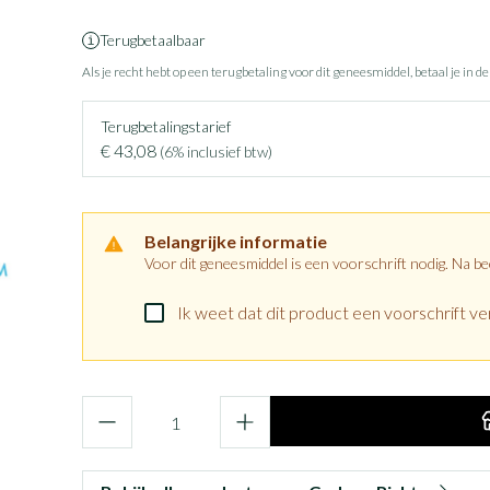
Terugbetaalbaar
Als je recht hebt op een terugbetaling voor dit geneesmiddel, betaal je in d
Terugbetalingstarief
€ 43,08
(6% inclusief btw)
Belangrijke informatie
Voor dit geneesmiddel is een voorschrift nodig. Na b
Ik weet dat dit product een voorschrift ver
Aantal