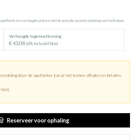
e apotheek een verlaagde prijs en niet de prijs die op onze webshop vermeld staat.
Verhoogde tegemoetkoming
€ 43,08
(6% inclusief btw)
eoordeling door de apotheker kan je het komen afhalen en betalen.
eist.
Reserveer
voor ophaling