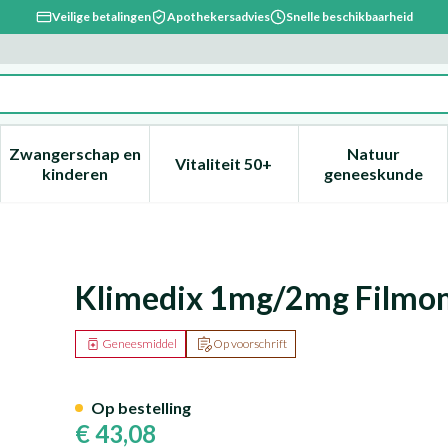
Veilige betalingen
Apothekersadvies
Snelle beschikbaarheid
Zwangerschap en
Natuur
Vitaliteit 50+
, verzorging en hygiëne categorie
enu voor Dieet, voeding en vitamines categorie
Toon submenu voor Zwangerschap en kinderen ca
Toon submenu voor Vitaliteit 
Toon subm
kinderen
geneeskunde
abl 3 X 28
Klimedix 1mg/2mg Filmom
Geneesmiddel
Op voorschrift
Op bestelling
€ 43,08