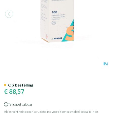
Leflunomid Sandoz Comp Pell
Op bestelling
€ 88,57
Terugbetaalbaar
Als je recht hebt op een terugbetaling voor dit geneesmiddel, betaal je in de