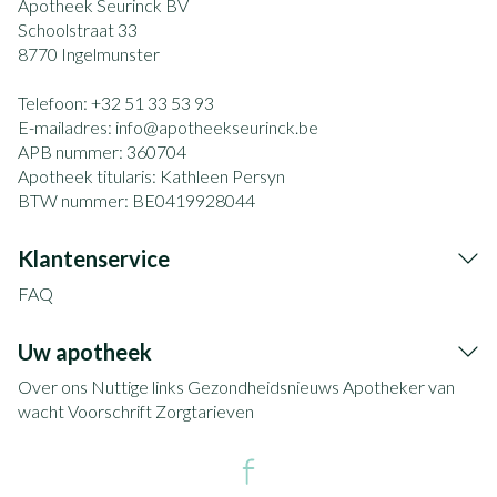
Apotheek Seurinck BV
Schoolstraat 33
8770
Ingelmunster
Telefoon:
+32 51 33 53 93
E-mailadres:
info@
apotheekseurinck.be
APB nummer:
360704
Apotheek titularis:
Kathleen Persyn
BTW nummer:
BE0419928044
Klantenservice
FAQ
Uw apotheek
Over ons
Nuttige links
Gezondheidsnieuws
Apotheker van
wacht
Voorschrift
Zorgtarieven