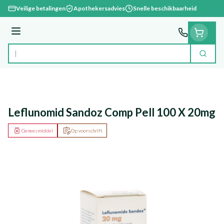
Ga naar de inhoud
Veilige betalingen
Apothekersadvies
Snelle beschikbaarheid
Menu
Zoek
Product, merk, categorie...
Leflunomid Sandoz Comp Pell 100 X 20mg
Geneesmiddel
Op voorschrift