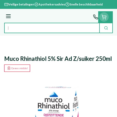
Ga naar de inhoud
Veilige betalingen
Apothekersadvies
Snelle beschikbaarheid
Menu
Zoek
Product, merk, categorie...
Muco Rhinathiol 5% Sir Ad Z/suiker 250ml
Geneesmiddel