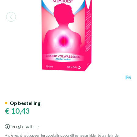
Muco Rhinathiol 5% Sir Ad Z/
Op bestelling
€ 10,43
Terugbetaalbaar
Als je recht hebt op een terugbetaling voor dit geneesmiddel, betaal je in de