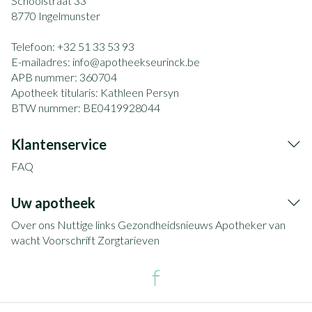
Schoolstraat 33
8770
Ingelmunster
Telefoon:
+32 51 33 53 93
E-mailadres:
info@
apotheekseurinck.be
APB nummer:
360704
Apotheek titularis:
Kathleen Persyn
BTW nummer:
BE0419928044
Klantenservice
FAQ
Uw apotheek
Over ons
Nuttige links
Gezondheidsnieuws
Apotheker van
wacht
Voorschrift
Zorgtarieven