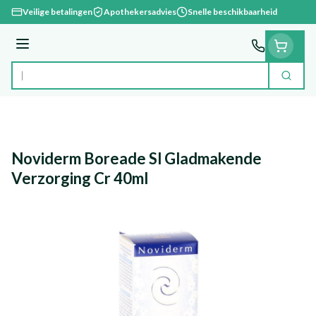
Ga naar de inhoud
Veilige betalingen
Apothekersadvies
Snelle beschikbaarheid
Menu
Zoek
Product, merk, categorie...
Noviderm Boreade Sl Gladmakende
Verzorging Cr 40ml