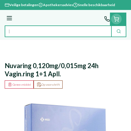
Ga naar de inhoud
Veilige betalingen
Apothekersadvies
Snelle beschikbaarheid
Menu
Zoek
Product, merk, categorie...
Nuvaring 0,120mg/0,015mg 24h
Vagin.ring 1+1 Apll.
Geneesmiddel
Op voorschrift