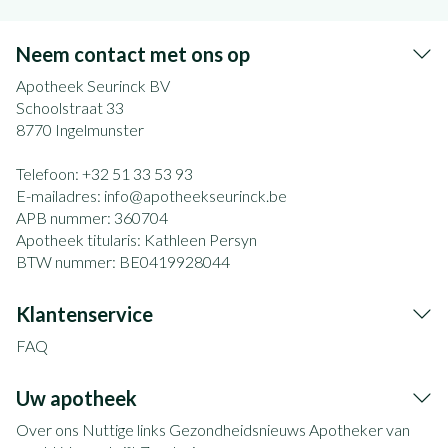
Neem contact met ons op
Apotheek Seurinck BV
Schoolstraat 33
8770
Ingelmunster
Telefoon:
+32 51 33 53 93
E-mailadres:
info@
apotheekseurinck.be
APB nummer:
360704
Apotheek titularis:
Kathleen Persyn
BTW nummer:
BE0419928044
Klantenservice
FAQ
Uw apotheek
Over ons
Nuttige links
Gezondheidsnieuws
Apotheker van