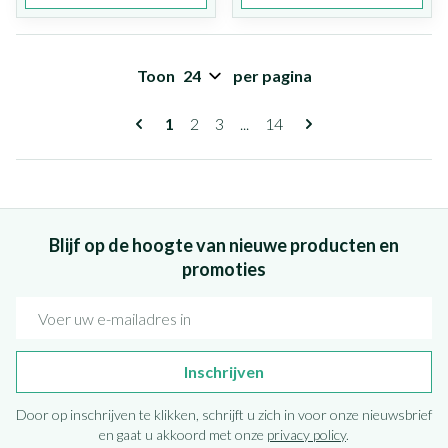
Toon
per pagina
Pagina's
U lees momenteel pagina
Pagina
Pagina
Pagina
1
2
3
...
14
Blijf op de hoogte van nieuwe producten en
promoties
E-mail adres
Inschrijven
Door op inschrijven te klikken, schrijft u zich in voor onze nieuwsbrief
en gaat u akkoord met onze
privacy policy
.