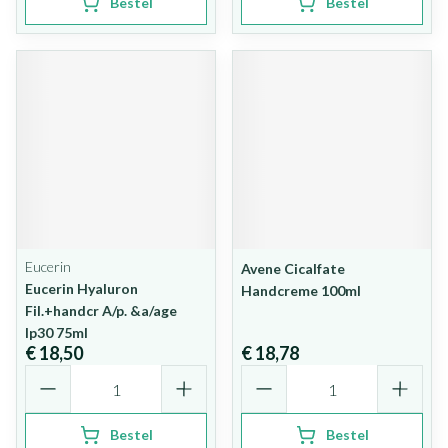
Bestel
Bestel
Eucerin
Avene Cicalfate
Eucerin Hyaluron
Handcreme 100ml
Fil.+handcr A/p. &a/age
Ip30 75ml
€ 18,50
€ 18,78
Aantal
Aantal
Bestel
Bestel