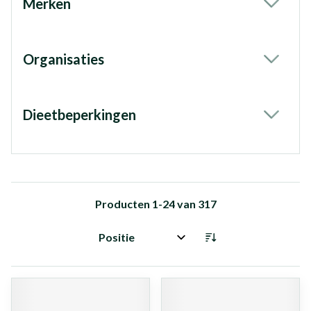
Merken
filter
Organisaties
filter
Dieetbeperkingen
filter
Producten
1
-
24
van
317
Sorteer op: