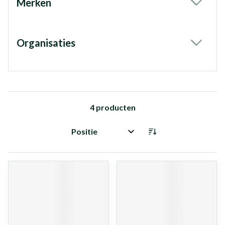
Merken
filter
Organisaties
filter
4
producten
Sorteer op: