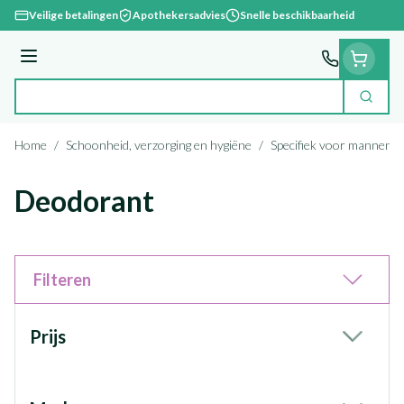
Ga naar de inhoud
Veilige betalingen
Apothekersadvies
Snelle beschikbaarheid
Menu
Zoek
Product, merk, categorie...
Home
/
Schoonheid, verzorging en hygiëne
/
Specifiek voor mannen
/
Deodorant
Filteren
Doorgaan naar productlijst
Prijs
filter