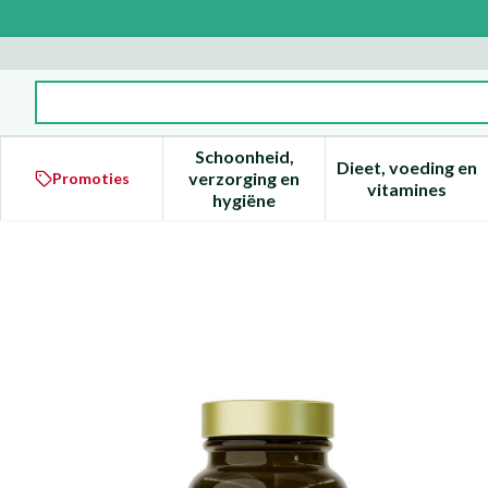
Ga naar de inhoud
Product, merk, categorie...
Schoonheid,
Dieet, voeding en
verzorging en
Promoties
Toon submenu voor Schoonheid
Toon subm
vitamines
hygiëne
Shilajit V-caps 60