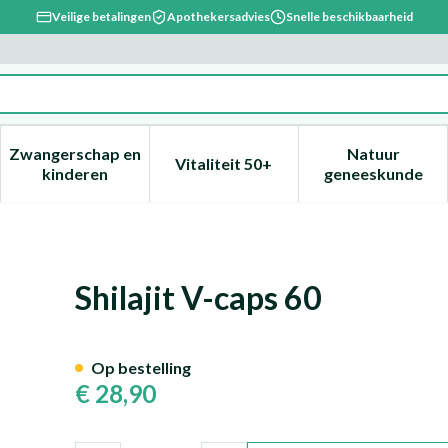
Veilige betalingen
Apothekersadvies
Snelle beschikbaarheid
Zwangerschap en
Natuur
Vitaliteit 50+
, verzorging en hygiëne categorie
enu voor Dieet, voeding en vitamines categorie
Toon submenu voor Zwangerschap en kinderen ca
Toon submenu voor Vitaliteit 
Toon subm
kinderen
geneeskunde
Shilajit V-caps 60
Op bestelling
€ 28,90