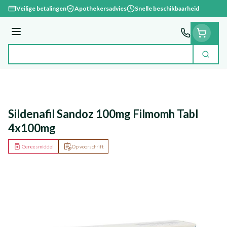
Ga naar de inhoud
Veilige betalingen
Apothekersadvies
Snelle beschikbaarheid
Menu
Zoek
Product, merk, categorie...
Sildenafil Sandoz 100mg Filmomh Tabl
4x100mg
Geneesmiddel
Op voorschrift