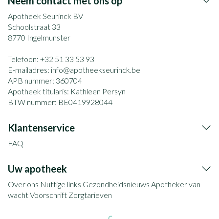
Neem contact met ons op
Apotheek Seurinck BV
Schoolstraat 33
8770
Ingelmunster
Telefoon:
+32 51 33 53 93
E-mailadres:
info@
apotheekseurinck.be
APB nummer:
360704
Apotheek titularis:
Kathleen Persyn
BTW nummer:
BE0419928044
Klantenservice
FAQ
Uw apotheek
Over ons
Nuttige links
Gezondheidsnieuws
Apotheker van
wacht
Voorschrift
Zorgtarieven