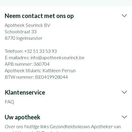
Neem contact met ons op
Apotheek Seurinck BV
Schoolstraat 33
8770
Ingelmunster
Telefoon:
+32 51 33 53 93
E-mailadres:
info@
apotheekseurinck.be
APB nummer:
360704
Apotheek titularis:
Kathleen Persyn
BTW nummer:
BE0419928044
Klantenservice
FAQ
Uw apotheek
Over ons
Nuttige links
Gezondheidsnieuws
Apotheker van