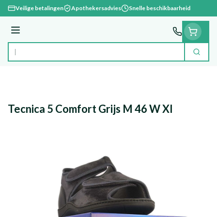
Ga naar de inhoud
Veilige betalingen
Apothekersadvies
Snelle beschikbaarheid
Menu
Zoek
Product, merk, categorie...
Tecnica 5 Comfort Grijs M 46 W Xl