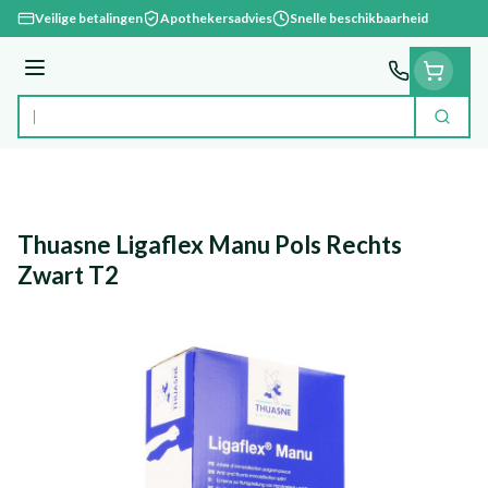
Ga naar de inhoud
Veilige betalingen
Apothekersadvies
Snelle beschikbaarheid
Menu
Zoek
Product, merk, categorie...
Thuasne Ligaflex Manu Pols Rechts
Zwart T2