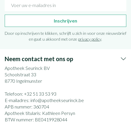
E-mail adres
Inschrijven
Door op inschrijven te klikken, schrijft u zich in voor onze nieuwsbrief
en gaat u akkoord met onze
privacy policy
.
Neem contact met ons op
Apotheek Seurinck BV
Schoolstraat 33
8770
Ingelmunster
Telefoon:
+32 51 33 53 93
E-mailadres:
info@
apotheekseurinck.be
APB nummer:
360704
Apotheek titularis:
Kathleen Persyn
BTW nummer:
BE0419928044