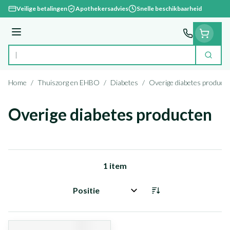
Ga naar de inhoud
Veilige betalingen
Apothekersadvies
Snelle beschikbaarheid
Menu
Zoek
Product, merk, categorie...
Home
/
Thuiszorg en EHBO
/
Diabetes
/
Overige diabetes product
Overige diabetes producten
1
item
Sorteer op: