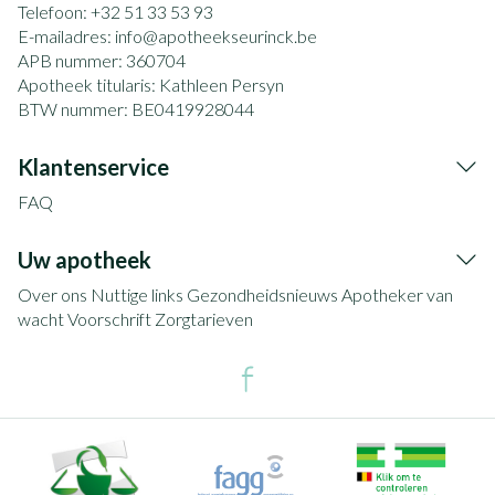
Telefoon:
+32 51 33 53 93
E-mailadres:
info@
apotheekseurinck.be
APB nummer:
360704
Apotheek titularis:
Kathleen Persyn
BTW nummer:
BE0419928044
Klantenservice
FAQ
Uw apotheek
Over ons
Nuttige links
Gezondheidsnieuws
Apotheker van
wacht
Voorschrift
Zorgtarieven