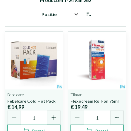
Producten
1
-
24
van
262
Sorteer op:
Febelcare
Tilman
Febelcare Cold Hot Pack
Flexocream Roll-on 75ml
€ 14,99
€ 19,49
Aantal
Aantal
Bestel
Bestel