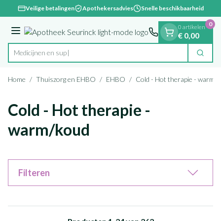
Dia 1 van 1
Ga naar de inhoud
Veilige betalingen
Apothekersadvies
Snelle beschikbaarheid
0
0 artikelen
Menu
€ 0,00
Zoek
Product, merk, categorie...
Home
/
Thuiszorg en EHBO
/
EHBO
/
Cold - Hot therapie - warm/
Cold - Hot therapie -
warm/koud
Filteren