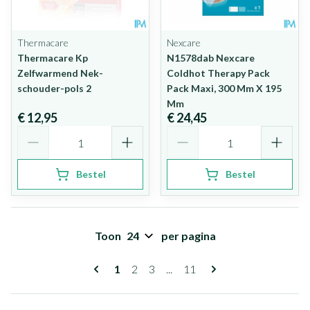
Thermacare
Nexcare
Thermacare Kp
N1578dab Nexcare
Zelfwarmend Nek-
Coldhot Therapy Pack
schouder-pols 2
Pack Maxi, 300 Mm X 195
Mm
€ 12,95
€ 24,45
Aantal
Aantal
Bestel
Bestel
Toon
per pagina
Pagina's
U lees momenteel pagina
Pagina
Pagina
Pagina
1
2
3
...
11