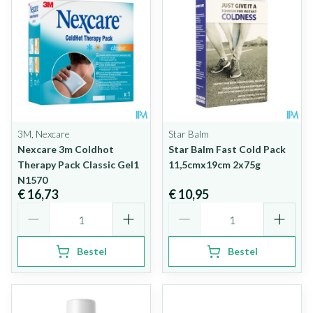
3M, Nexcare
Star Balm
Nexcare 3m Coldhot
Star Balm Fast Cold Pack
Therapy Pack Classic Gel1
11,5cmx19cm 2x75g
N1570
€ 16,73
€ 10,95
Aantal
Aantal
Bestel
Bestel