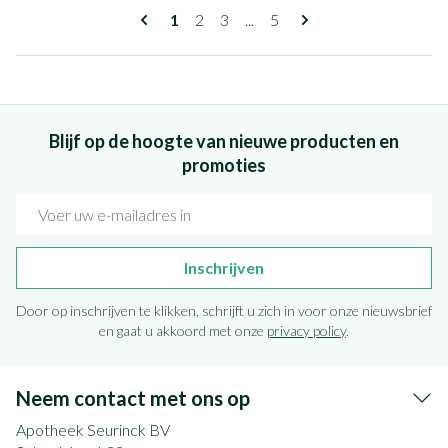
Pagina's
U lees momenteel pagina
Pagina
Pagina
Pagina
1
2
3
...
5
Blijf op de hoogte van nieuwe producten en
promoties
E-mail adres
Inschrijven
Door op inschrijven te klikken, schrijft u zich in voor onze nieuwsbrief
en gaat u akkoord met onze
privacy policy
.
Neem contact met ons op
Apotheek Seurinck BV