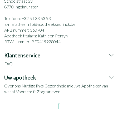
Schoolstraat 33
8770
Ingelmunster
Telefoon:
+32 51 33 53 93
E-mailadres:
info@
apotheekseurinck.be
APB nummer:
360704
Apotheek titularis:
Kathleen Persyn
BTW nummer:
BE0419928044
Klantenservice
FAQ
Uw apotheek
Over ons
Nuttige links
Gezondheidsnieuws
Apotheker van
wacht
Voorschrift
Zorgtarieven