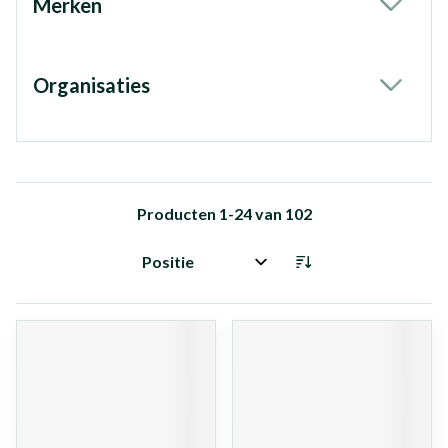
Merken
filter
Organisaties
filter
Producten
1
-
24
van
102
Sorteer op: