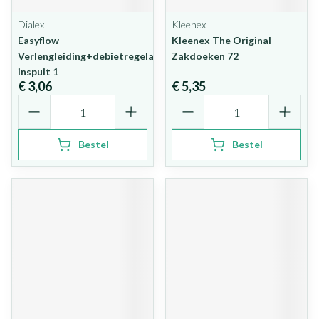
Dialex
Kleenex
Easyflow
Kleenex The Original
Verlengleiding+debietregelaar+y-
Zakdoeken 72
inspuit 1
€ 3,06
€ 5,35
Aantal
Aantal
Bestel
Bestel