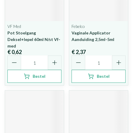
VF Med
Febelco
Pot Stoelgang
Vaginale Applicator
Deksel+lepel 60ml N/st Vf-
Aanduiding 2,5ml-5ml
med
€ 0,62
€ 2,37
Aantal
Aantal
Bestel
Bestel