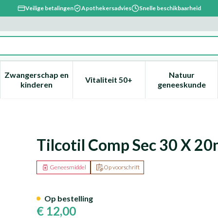
Veilige betalingen
Apothekersadvies
Snelle beschikbaarheid
Zwangerschap en
Natuur
Vitaliteit 50+
, verzorging en hygiëne categorie
enu voor Dieet, voeding en vitamines categorie
Toon submenu voor Zwangerschap en kinderen ca
Toon submenu voor Vitaliteit 
Toon subm
kinderen
geneeskunde
Tilcotil Comp Sec 30 X 2
Geneesmiddel
Op voorschrift
Op bestelling
€ 12,00