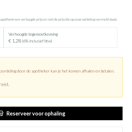
e apotheek een verlaagde prijs en niet de prijs die op onze webshop vermeld staat.
Verhoogde tegemoetkoming
€ 1,28
(6% inclusief btw)
eoordeling door de apotheker kan je het komen afhalen en betalen.
eist.
Reserveer
voor ophaling