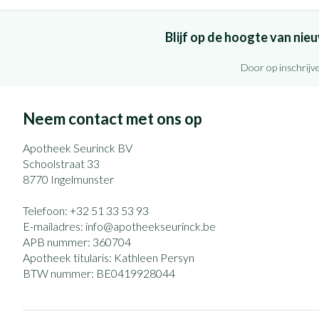
Blijf op de hoogte van ni
Door op inschrijve
Neem contact met ons op
Apotheek Seurinck BV
Schoolstraat 33
8770
Ingelmunster
Telefoon:
+32 51 33 53 93
E-mailadres:
info@
apotheekseurinck.be
APB nummer:
360704
Apotheek titularis:
Kathleen Persyn
BTW nummer:
BE0419928044