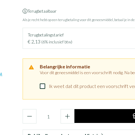
Terugbetaalbaar
Als je recht hebt op een terugbetaling voor dit geneesmiddel, betaal je in d
Terugbetalingstarief
€ 2,13
(6% inclusief btw)
Belangrijke informatie
Voor dit geneesmiddel is een voorschrift nodig. Na b
Ik weet dat dit product een voorschrift ver
Aantal