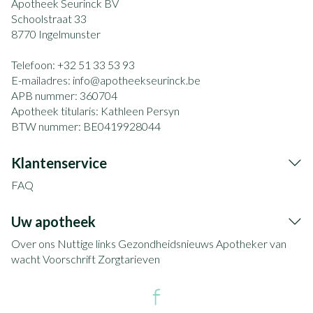
Apotheek Seurinck BV
Schoolstraat 33
8770
Ingelmunster
Telefoon:
+32 51 33 53 93
E-mailadres:
info@
apotheekseurinck.be
APB nummer:
360704
Apotheek titularis:
Kathleen Persyn
BTW nummer:
BE0419928044
Klantenservice
FAQ
Uw apotheek
Over ons
Nuttige links
Gezondheidsnieuws
Apotheker van
wacht
Voorschrift
Zorgtarieven