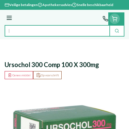
Ga naar de inhoud
Veilige betalingen
Apothekersadvies
Snelle beschikbaarheid
Menu
Zoek
Product, merk, categorie...
Ursochol 300 Comp 100 X 300mg
Geneesmiddel
Op voorschrift