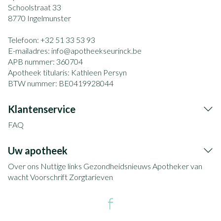
Schoolstraat 33
8770
Ingelmunster
Telefoon:
+32 51 33 53 93
E-mailadres:
info@
apotheekseurinck.be
APB nummer:
360704
Apotheek titularis:
Kathleen Persyn
BTW nummer:
BE0419928044
Klantenservice
FAQ
Uw apotheek
Over ons
Nuttige links
Gezondheidsnieuws
Apotheker van
wacht
Voorschrift
Zorgtarieven