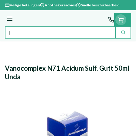
Ga naar de inhoud
Veilige betalingen
Apothekersadvies
Snelle beschikbaarheid
Menu
Zoek
Product, merk, categorie...
Vanocomplex N71 Acidum Sulf. Gutt 50ml
Unda