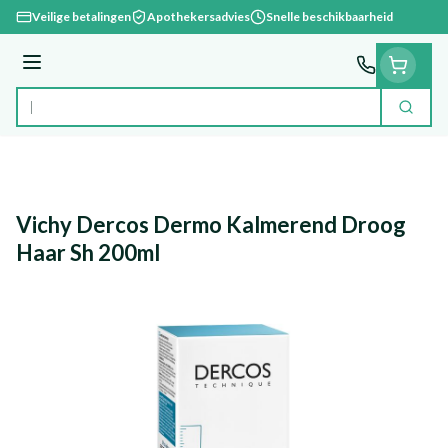
Ga naar de inhoud
Veilige betalingen
Apothekersadvies
Snelle beschikbaarheid
Menu
Zoek
Product, merk, categorie...
Vichy Dercos Dermo Kalmerend Droog
Haar Sh 200ml