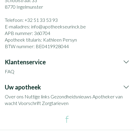
Schoolstraat 33
8770
Ingelmunster
Telefoon:
+32 51 33 53 93
E-mailadres:
info@
apotheekseurinck.be
APB nummer:
360704
Apotheek titularis:
Kathleen Persyn
BTW nummer:
BE0419928044
Klantenservice
FAQ
Uw apotheek
Over ons
Nuttige links
Gezondheidsnieuws
Apotheker van
wacht
Voorschrift
Zorgtarieven