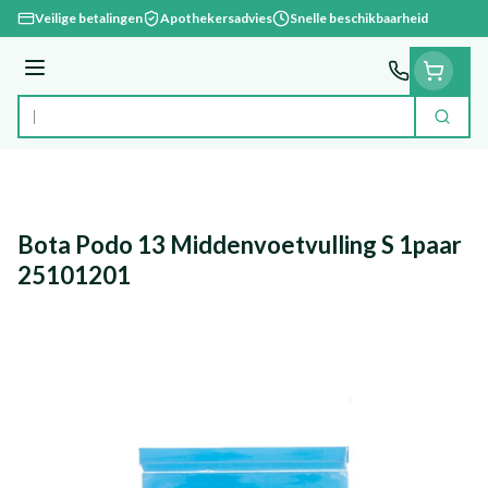
Ga naar de inhoud
Veilige betalingen
Apothekersadvies
Snelle beschikbaarheid
Menu
Zoek
Product, merk, categorie...
Bota Podo 13 Middenvoetvulling S 1paar
25101201