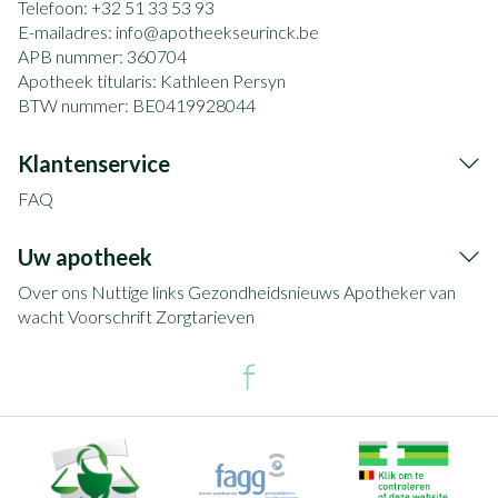
Telefoon:
+32 51 33 53 93
E-mailadres:
info@
apotheekseurinck.be
APB nummer:
360704
Apotheek titularis:
Kathleen Persyn
BTW nummer:
BE0419928044
Klantenservice
FAQ
Uw apotheek
Over ons
Nuttige links
Gezondheidsnieuws
Apotheker van
wacht
Voorschrift
Zorgtarieven